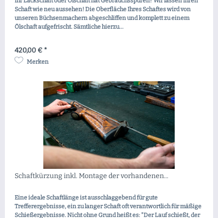
Ihr Lackschaft oder Ölschaft hat Gebrauchsspuren? Wir lassen Ihren
Schaft wie neu aussehen! Die Oberfläche Ihres Schaftes wird von
unseren Büchsenmachern abgeschliffen und komplett zu einem
Ölschaft aufgefrischt. Sämtliche hierzu...
420,00 € *
Merken
Schaftkürzung inkl. Montage der vorhandenen...
Eine ideale Schaftlänge ist ausschlaggebend für gute
Trefferergebnisse, ein zu langer Schaft oft verantwortlich für mäßige
Schießergebnisse. Nicht ohne Grund heißt es: "Der Lauf schießt, der