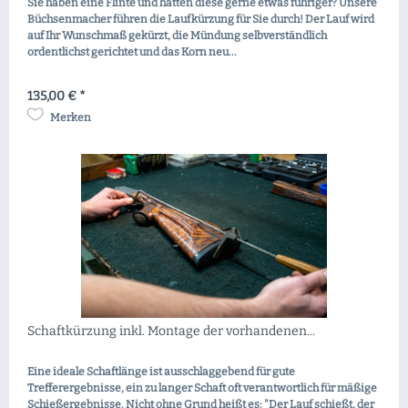
Sie haben eine Flinte und hätten diese gerne etwas führiger? Unsere
Büchsenmacher führen die Laufkürzung für Sie durch! Der Lauf wird
auf Ihr Wunschmaß gekürzt, die Mündung selbverständlich
ordentlichst gerichtet und das Korn neu...
135,00 € *
Merken
Schaftkürzung inkl. Montage der vorhandenen...
Eine ideale Schaftlänge ist ausschlaggebend für gute
Trefferergebnisse, ein zu langer Schaft oft verantwortlich für mäßige
Schießergebnisse. Nicht ohne Grund heißt es: "Der Lauf schießt, der