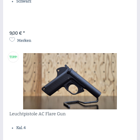
Schwarz
9,00 € *
Merken
TIPP!
Leuchtpistole AC Flare Gun
Kal. 4