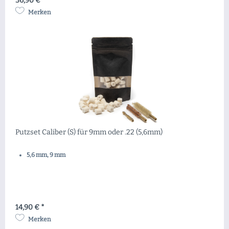
36,90 € *
Merken
Putzset Caliber (S) für 9mm oder .22 (5,6mm)
5,6 mm, 9 mm
14,90 € *
Merken