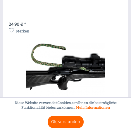
24,90 € *
Merken
Siegert-Putzschnur Langwaffe .30
Diese Website verwendet Cookies, um Ihnen die bestmögliche
Funktionalität bieten zu können.
Mehr Informationen
308 Win. (308 Winchester, 7,62 x 51), 30-06 Spring. (30-06,
7,62 x 63)
Ok, verstanden