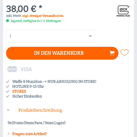
38,00 € *
inkl. MwSt.
zzgl. etwaiger Versandkosten
lagernd, verfügbar in 1-3 Werktagen
IN DEN
WARENKORB
Waffe & Munition -> NUR ABHOLUNG IM STORE!
HOTLINE 9-13 Uhr
STORES
Sicher Einkaufen
Produktbeschreibung
9x19 mm (9mm Para / 9mm Luger)
Fragen zum Artikel?