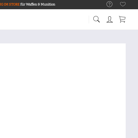
G IM STORE
für Waffen & Munition