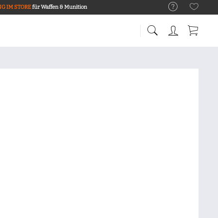
G IM STORE
für Waffen & Munition