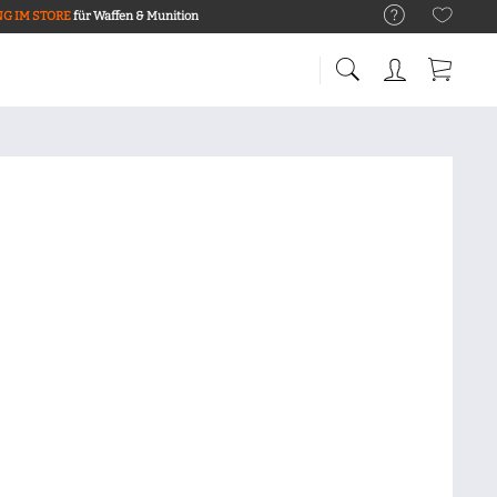
G IM STORE
für Waffen & Munition