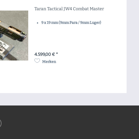
Taran Tactical JW4 Combat Master
9 x 19 mm (9mm Para / 9mm Luger)
4.599,00 € *
Merken