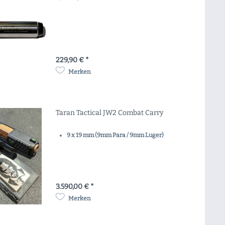
229,90 € *
Merken
Taran Tactical JW2 Combat Carry
9 x 19 mm (9mm Para / 9mm Luger)
3.590,00 € *
Merken