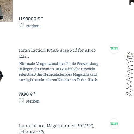
11.990,00 € *
Merken
TIPP!
Taran Tactical PMAG Base Pad for AR-15
.223...
Minimale Längenzunahme für die Verwendung
in liegender Position Das zusätzliche Gewicht
erleichtert das Herausfallen des Magazins und
ermöglicht schnelleres Nachladen Farbe: Black
79,90 € *
Merken
TIPP!
Taran Tactical Magazinboden PDP/PPQ
schwarz +5/6