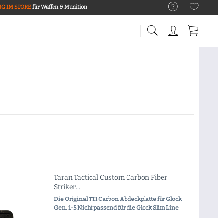
G IM STORE
für Waffen & Munition
Taran Tactical Custom Carbon Fiber
Striker...
Die Original TTI Carbon Abdeckplatte für Glock
Gen. 1-5 Nicht passend für die Glock Slim Line