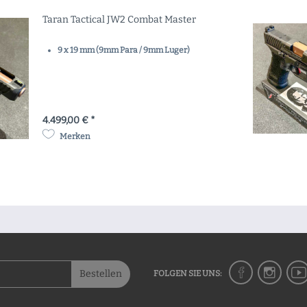
Taran Tactical JW2 Combat Master
9 x 19 mm (9mm Para / 9mm Luger)
4.499,00 € *
Merken
Bestellen
FOLGEN SIE UNS: