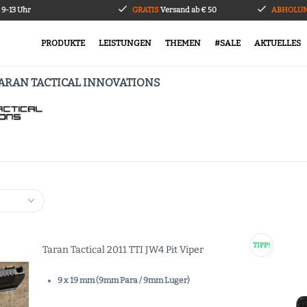
9-13 Uhr
GRATIS
Versand ab € 50
ABHOLUN
PRODUKTE
LEISTUNGEN
THEMEN
#SALE
AKTUELLES
ARAN TACTICAL INNOVATIONS
TIPP!
Taran Tactical 2011 TTI JW4 Pit Viper
9 x 19 mm (9mm Para / 9mm Luger)