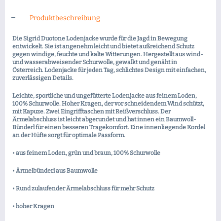
Produktbeschreibung
Die Sigrid Duotone Lodenjacke wurde für die Jagd in Bewegung
entwickelt. Sie ist angenehm leicht und bietet außreichend Schutz
gegen windige, feuchte und kalte Witterungen. Hergestellt aus wind-
und wasserabweisender Schurwolle, gewalkt und genäht in
Österreich. Lodenjacke für jeden Tag, schlichtes Design mit einfachen,
zuverlässigen Details.
Leichte, sportliche und ungefütterte Lodenjacke aus feinem Loden,
100% Schurwolle. Hoher Kragen, der vor schneidendem Wind schützt,
mit Kapuze. Zwei Eingrifftaschen mit Reißverschluss. Der
Ärmelabschluss ist leicht abgerundet und hat innen ein Baumwoll-
Bünderl für einen besseren Tragekomfort. Eine innenliegende Kordel
an der Hüfte sorgt für optimale Passform.
• aus feinem Loden, grün und braun, 100% Schurwolle
• Ärmelbünderl aus Baumwolle
• Rund zulaufender Ärmelabschluss für mehr Schutz
• hoher Kragen