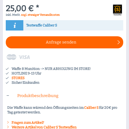
25,00 € *
inkl. MwSt.
zzgl. etwaiger Versandkosten
Testwaffe Caliber S
Anfrage senden
Waffe & Munition -> NUR ABHOLUNG IM STORE!
HOTLINE 9-13 Uhr
STORES
Sicher Einkaufen
Produktbeschreibung
Die Waffe kann wärend den Öffnungszeiten im
Caliber S
für 20€ pro
Tag getestet werden.
Fragen zum Artikel?
Weitere Artikel von Caliber S Testwaffen