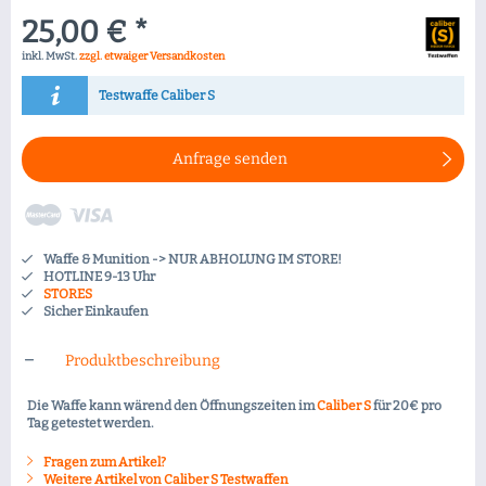
25,00 € *
inkl. MwSt.
zzgl. etwaiger Versandkosten
Testwaffe Caliber S
Anfrage senden
Waffe & Munition -> NUR ABHOLUNG IM STORE!
HOTLINE 9-13 Uhr
STORES
Sicher Einkaufen
Produktbeschreibung
Die Waffe kann wärend den Öffnungszeiten im
Caliber S
für 20€ pro
Tag getestet werden.
Fragen zum Artikel?
Weitere Artikel von Caliber S Testwaffen