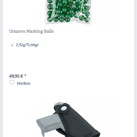
Umarex Marking Balls
2,52g/71,44gr
49,95 € *
Merken