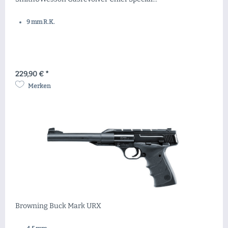
9 mm R.K.
229,90 € *
Merken
Browning Buck Mark URX