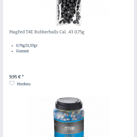
MagFed T4E Rubberballs Cal. .43 0,75g
0,75g/11,57gr
Gummi
9,95 € *
Merken