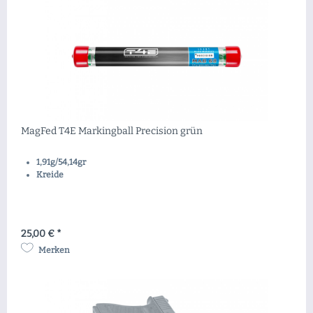
MagFed T4E Markingball Precision grün
1,91g/54,14gr
Kreide
25,00 € *
Merken