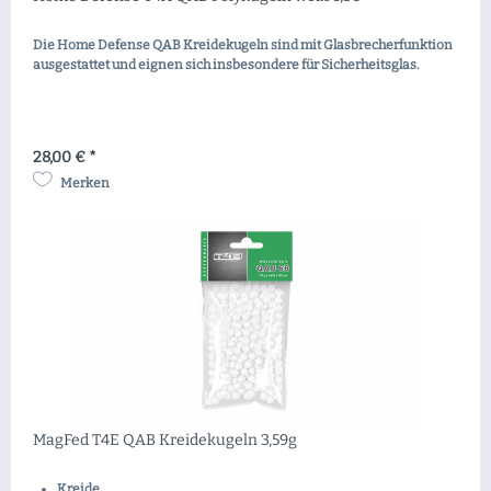
Die Home Defense QAB Kreidekugeln sind mit Glasbrecherfunktion
ausgestattet und eignen sich insbesondere für Sicherheitsglas.
28,00 € *
Merken
MagFed T4E QAB Kreidekugeln 3,59g
Kreide