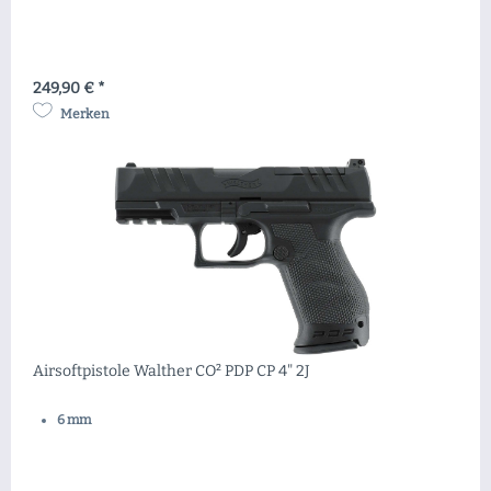
249,90 € *
Merken
Airsoftpistole Walther CO² PDP CP 4" 2J
6 mm