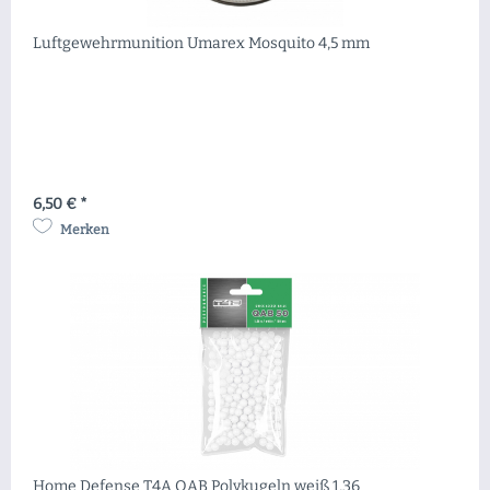
Luftgewehrmunition Umarex Mosquito 4,5 mm
6,50 € *
Merken
Home Defense T4A QAB Polykugeln weiß 1,36