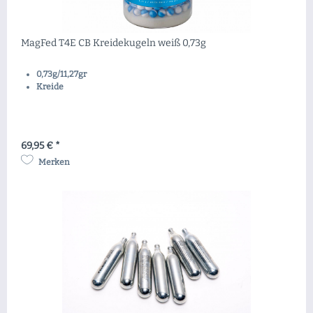
MagFed T4E CB Kreidekugeln weiß 0,73g
0,73g/11,27gr
Kreide
69,95 € *
Merken