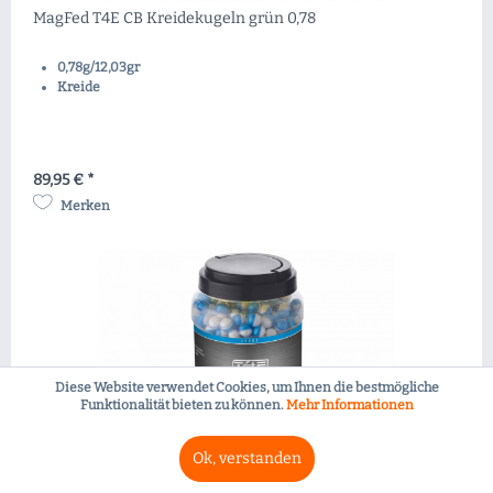
MagFed T4E CB Kreidekugeln grün 0,78
0,78g/12,03gr
Kreide
89,95 € *
Merken
Diese Website verwendet Cookies, um Ihnen die bestmögliche
Funktionalität bieten zu können.
Mehr Informationen
Ok, verstanden
MagFed T4E CB Kreidekugeln weiß 0,73g