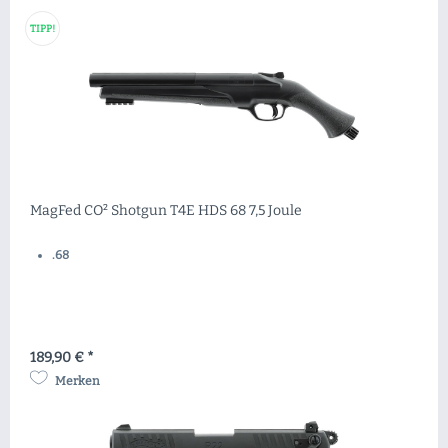
TIPP!
MagFed CO² Shotgun T4E HDS 68 7,5 Joule
.68
189,90 € *
Merken