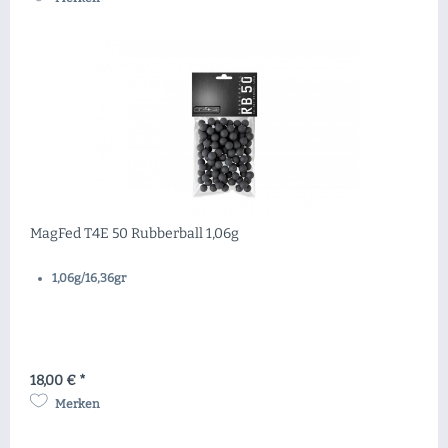
MagFed T4E 50 Rubberball 1,06g
1,06g/16,36gr
18,00 € *
Merken