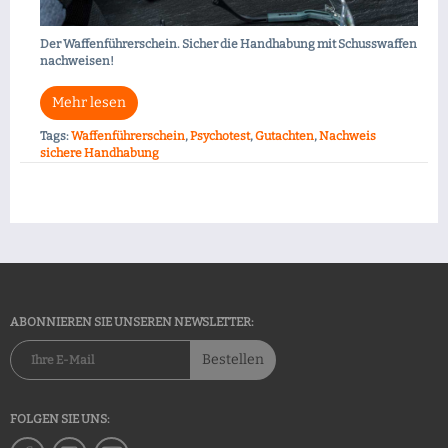
Der Waffenführerschein. Sicher die Handhabung mit Schusswaffen
nachweisen!
Mehr lesen
Tags:
Waffenführerschein
,
Psychotest
,
Gutachten
,
Nachweis
sichere Handhabung
ABONNIEREN SIE UNSEREN NEWSLETTER:
Bestellen
FOLGEN SIE UNS: