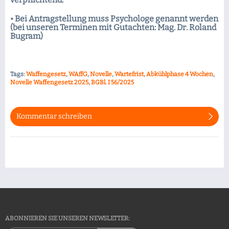
• Bei Antragstellung muss Psychologe genannt werden
(bei unseren Terminen mit Gutachten: Mag. Dr. Roland
Bugram)
Tags:
Waffengesetz
,
WAffG
,
Novelle
,
Wartefrist
,
Abkühlphase 4 Wochen
,
Novelle Waffengesetz 2025
,
BGBl. I 56/2025
Kommentar schreiben
ABONNIEREN SIE UNSEREN NEWSLETTER: