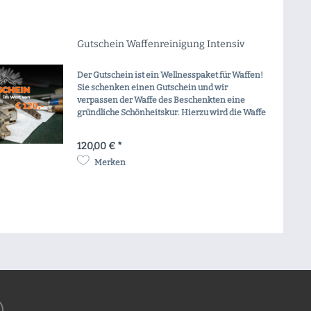
Gutschein Waffenreinigung Intensiv
Der Gutschein ist ein Wellnesspaket für Waffen!
Sie schenken einen Gutschein und wir
verpassen der Waffe des Beschenkten eine
gründliche Schönheitskur. Hierzu wird die Waffe
von unseren Büchsenmachern genauestens
inspiziert und...
120,00 € *
Merken