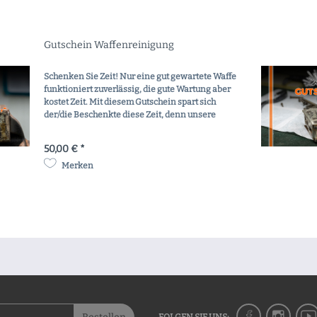
Gutschein Waffenreinigung
Schenken Sie Zeit! Nur eine gut gewartete Waffe
funktioniert zuverlässig, die gute Wartung aber
kostet Zeit. Mit diesem Gutschein spart sich
der/die Beschenkte diese Zeit, denn unsere
Büchsenmacher kümmern sich zuverlässig und
genau um...
50,00 € *
Merken