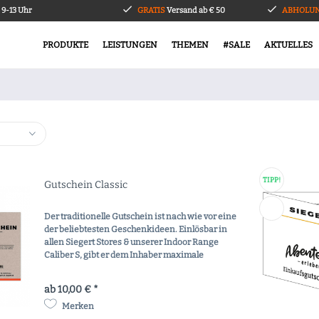
9-13 Uhr
GRATIS
Versand ab € 50
ABHOLUN
PRODUKTE
LEISTUNGEN
THEMEN
#SALE
AKTUELLES
TIPP!
Gutschein Classic
Der traditionelle Gutschein ist nach wie vor eine
der beliebtesten Geschenkideen. Einlösbar in
allen Siegert Stores & unserer Indoor Range
Caliber S, gibt er dem Inhaber maximale
Flexibilität über den ausgestellten Betrag - und
macht...
ab 10,00 € *
Merken