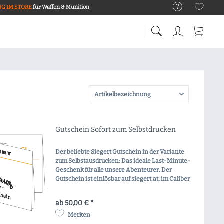
G IM STORE
für Waffen & Munition
Gutschein Sofort zum Selbstdrucken
Der beliebte Siegert Gutschein in der Variante
zum Selbstausdrucken: Das ideale Last-Minute-
Geschenk für alle unsere Abenteurer. Der
Gutschein ist einlösbar auf siegert.at, im Caliber
S, sowie in allen SIEGERT-Filialen. Der
Gutschein...
ab 50,00 € *
Merken