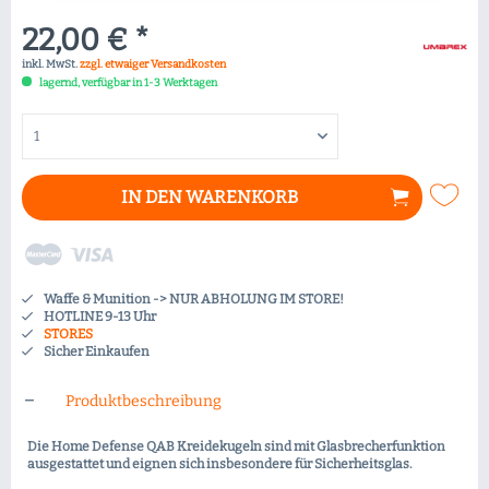
22,00 € *
inkl. MwSt.
zzgl. etwaiger Versandkosten
lagernd, verfügbar in 1-3 Werktagen
IN DEN
WARENKORB
Waffe & Munition -> NUR ABHOLUNG IM STORE!
HOTLINE 9-13 Uhr
STORES
Sicher Einkaufen
Produktbeschreibung
Die Home Defense QAB Kreidekugeln sind mit Glasbrecherfunktion
ausgestattet und eignen sich insbesondere für Sicherheitsglas.