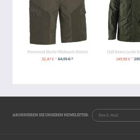
Pinewood Shorts Wildmark Stretch
Fjäll Räven Jacke F
32,47 € *
64,95 € *
149,98 € *
299
ZUM PRODUKT
ZUM PROD
ABONNIEREN SIE UNSEREN NEWSLETTER: