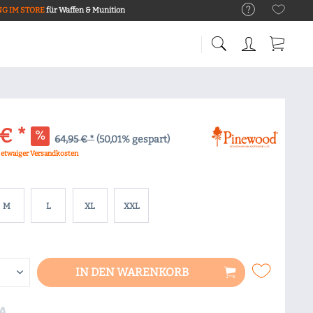
G IM STORE
für Waffen & Munition
€ *
64,95 € *
(50,01% gespart)
. etwaiger Versandkosten
M
L
XL
XXL
IN DEN
WARENKORB