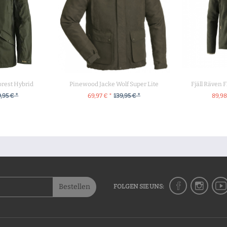
orest Hybrid
Pinewood Jacke Wolf Super Lite
Fjäll Räven 
,95 € *
69,97 € *
139,95 € *
89,98
UKT
ZUM PRODUKT
ZU
Bestellen
FOLGEN SIE UNS: