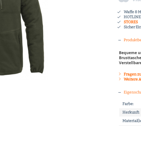
Waffe & 
HOTLINE 
STORES
Sicher Ei
Produktb
Bequeme un
Brusttasche
Verstellbar
Fragen zu
Weitere A
Eigensch
Farbe:
Herkunft:
Material(i