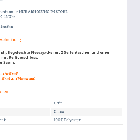
Munition -> NUR ABHOLUNG IM STORE!
9-13 Uhr
nkaufen
eschreibung
d pflegeleichte Fleecejacke mit
2 Seitentaschen und einer
 mit Reißverschluss.
er Saum.
m Artikel?
rtikel von Pinewood
aften
Grün
China
en):
100% Polyester