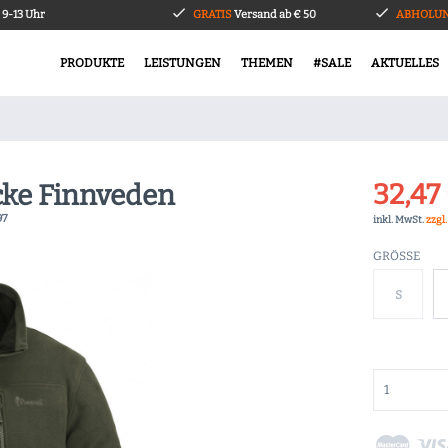
9-13 Uhr
GRATIS
Versand ab € 50
ABHOLUN
PRODUKTE
LEISTUNGEN
THEMEN
#SALE
AKTUELLES
32,47 
cke Finnveden
97
inkl. MwSt.
zzgl
GRÖSSE
S