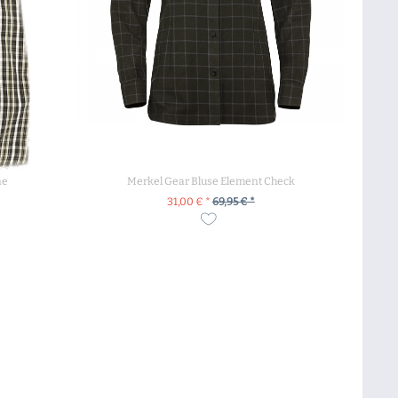
ne
Merkel Gear Bluse Element Check
31,00 € *
69,95 € *
ZUM PRODUKT