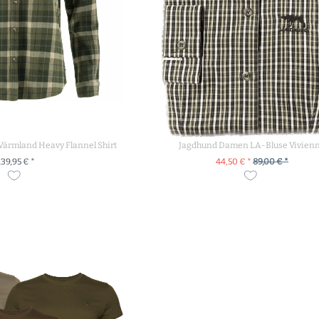
Värmland Heavy Flannel Shirt
Jagdhund Damen LA-Bluse Vivien
139,95 € *
44,50 € *
89,00 € *
M PRODUKT
ZUM PRODUKT