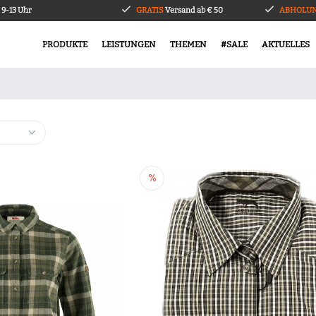
9-13 Uhr
GRATIS
Versand ab € 50
ABHOLUN
PRODUKTE
LEISTUNGEN
THEMEN
#SALE
AKTUELLES