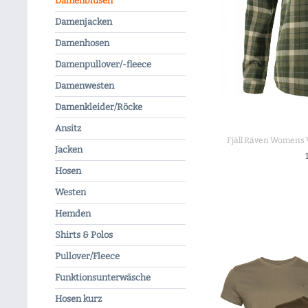
Damenblusen
Damenjacken
Damenhosen
Damenpullover/-fleece
Damenwesten
Damenkleider/Röcke
Ansitz
Fjäll Räven Womens 
Jacken
ZU
Hosen
Westen
Hemden
Shirts & Polos
Pullover/Fleece
Funktionsunterwäsche
Hosen kurz