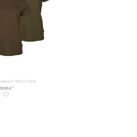
mens T-Shirt 3-Pack
39,95 € *
M PRODUKT