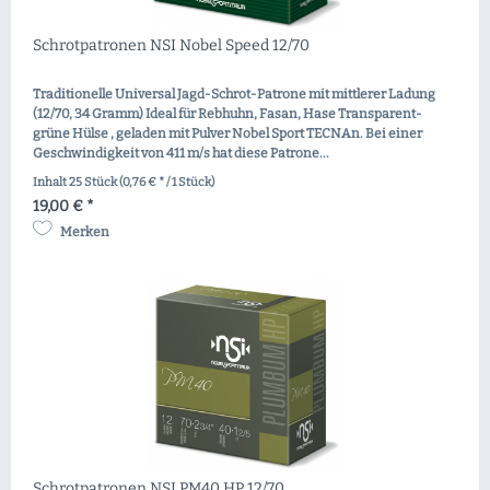
Schrotpatronen NSI Nobel Speed 12/70
Traditionelle Universal Jagd-Schrot-Patrone mit mittlerer Ladung
(12/70, 34 Gramm) Ideal für Rebhuhn, Fasan, Hase Transparent-
grüne Hülse , geladen mit Pulver Nobel Sport TECNAn. Bei einer
Geschwindigkeit von 411 m/s hat diese Patrone...
Inhalt
25 Stück
(0,76 € * / 1 Stück)
19,00 € *
Merken
Schrotpatronen NSI PM40 HP 12/70