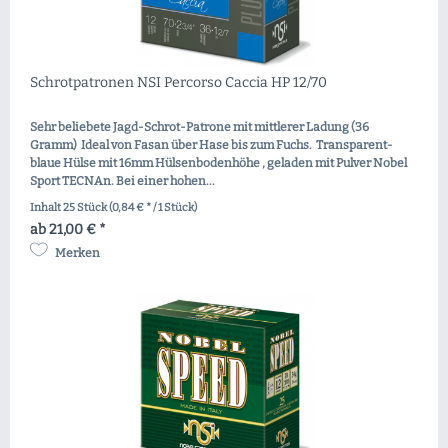
Schrotpatronen NSI Percorso Caccia HP 12/70
Sehr beliebete Jagd-Schrot-Patrone mit mittlerer Ladung (36
Gramm) Ideal von Fasan über Hase bis zum Fuchs. Transparent-
blaue Hülse mit 16mm Hülsenbodenhöhe , geladen mit Pulver Nobel
Sport TECNAn. Bei einer hohen...
Inhalt
25 Stück
(0,84 € * / 1 Stück)
ab 21,00 € *
Merken