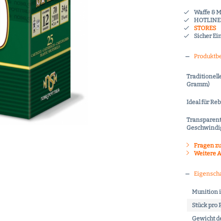
Waffe & 
HOTLINE 
STORES
Sicher Ei
Produktb
Traditionell
Gramm)
Ideal für R
Transparent
Geschwindig
Fragen zu
Weitere A
Eigensch
Munition i
Stück pro
Gewicht de