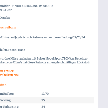
Munition -> NUR ABHOLUNG IM STORE!
9-13 Uhr
nkaufen
eschreibung
e Universal Jagd-Schrot-Patrone mit mittlerer Ladung (12/70, 34
ebhuhn, Fasan, Hase
-grüne Hülse , geladen mit Pulver Nobel Sport TECNAn. Bei einer
keit von 411 m/s hat diese Patrone einen gleichmäßigen Rückstoß.
m Artikel?
rtikel von NSI
aften
m Kaliber:
12/70
 Packung:
25
r Vorlage in g:
34