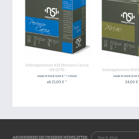
Schrotpatronen NSI Percorso Caccia
HP 12/70
Schrotpatronen NSI 
Inhalt
25 Stück
(0,84 € * / 1 Stück)
Inhalt
25 Stück
(0,96 €
ab 21,00 € *
24,00 €
ZUM PRODUKT
ZUM PROD
ABONNIEREN SIE UNSEREN NEWSLETTER: