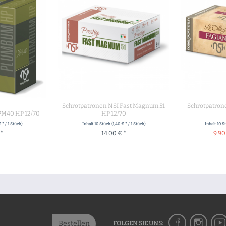
Schrotpatronen NSI Fast Magnum 51
Schrotpatrone
PM40 HP 12/70
HP 12/70
 * / 1 Stück)
Inhalt
10 Stück
(1,40 € * / 1 Stück)
Inhalt
10 S
 *
14,00 € *
9,90
UKT
ZUM PRODUKT
+ IN 
Bestellen
FOLGEN SIE UNS: