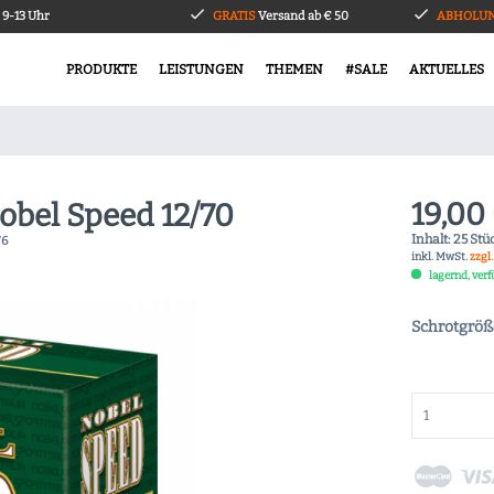
9-13 Uhr
GRATIS
Versand ab € 50
ABHOLUN
PRODUKTE
LEISTUNGEN
THEMEN
#SALE
AKTUELLES
19,00 
obel Speed 12/70
Inhalt:
25 Stüc
76
inkl. MwSt.
zzgl
lagernd, ver
Schrotgröße