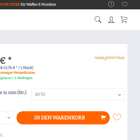
G IM STORE
für Waffen & Munition
€ *
k (0,76 € * / 1 Stück)
. etwaiger Versandkosten
fügbar in 1-3 Werktagen
 in mm (Nr.):
IN DEN
WARENKORB