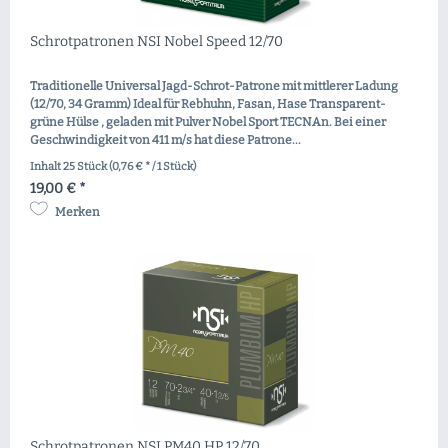
Schrotpatronen NSI Nobel Speed 12/70
Traditionelle Universal Jagd-Schrot-Patrone mit mittlerer Ladung
(12/70, 34 Gramm) Ideal für Rebhuhn, Fasan, Hase Transparent-
grüne Hülse , geladen mit Pulver Nobel Sport TECNAn. Bei einer
Geschwindigkeit von 411 m/s hat diese Patrone...
Inhalt
25 Stück
(0,76 € * / 1 Stück)
19,00 € *
Merken
Schrotpatronen NSI PM40 HP 12/70