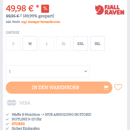
49,98 € *
99,95 € *
(49,99% gespart)
inkl. MwSt.
zzgl. etwaiger Versandkosten
GRÖSSE
S
M
L
XL
XXL
3XL
IN DEN
WARENKORB
Waffe & Munition -> NUR ABHOLUNG IM STORE!
HOTLINE 9-13 Uhr
STORES
Sicher Einkaufen