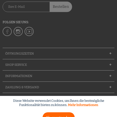
Bestellen
FOLGEN SIE UNS:
ÖFFNUNGSZEITEN
SHOP SERVICE
INFORMATIONEN
ZAHLUNG & VERSAND
Diese Website verwendet Cookies, um Ihnen die bestmögliche
Groessentabelle
Team
Waffenfuererschein
Kontakt
Funktionalität bieten zu können.
Mehr Informationen
Kleines Waffenrecht (FAQ)
Widerrufsrecht
Versandkosten