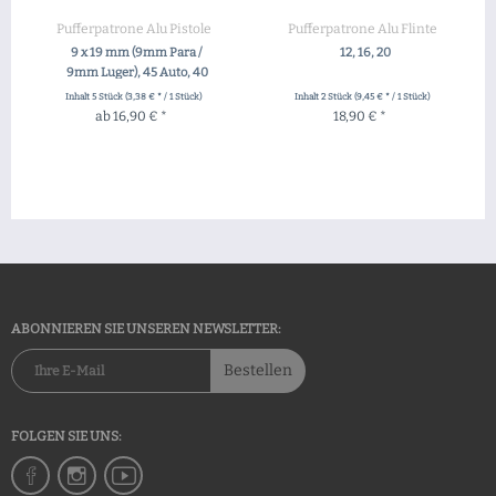
Pufferpatrone Alu Pistole
Pufferpatrone Alu Flinte
9 x 19 mm (9mm Para /
12, 16, 20
9mm Luger), 45 Auto, 40
S&W
Inhalt
5 Stück
(3,38 € * / 1 Stück)
Inhalt
2 Stück
(9,45 € * / 1 Stück)
ab 16,90 € *
18,90 € *
ZUM PRODUKT
ZUM PRODUKT
ABONNIEREN SIE UNSEREN NEWSLETTER:
Bestellen
FOLGEN SIE UNS: