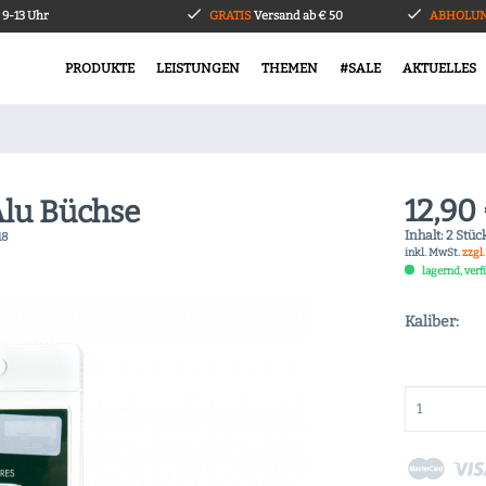
9-13 Uhr
GRATIS
Versand ab € 50
ABHOLUN
PRODUKTE
LEISTUNGEN
THEMEN
#SALE
AKTUELLES
12,90 
Alu Büchse
Inhalt:
2 Stück
18
inkl. MwSt.
zzgl
lagernd, ver
Kaliber: