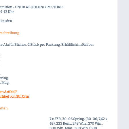
Munition -> NUR ABHOLUNG IM STORE!
9-13 Uhr
nkaufen
eschreibung
e Alu für Büchse. 2 Stück pro Packung. Erhältlich im Kaliber
.
.
.
.
pring.
. Mag.
m Artikel?
tikel von Stil Crin
aften
7 x 57 R, 30-06 Spring. (30-06, 7,62 x
63), 223 Rem., 243 Win., 270 Win.,
300 Win. Mag., 308 Win. (308