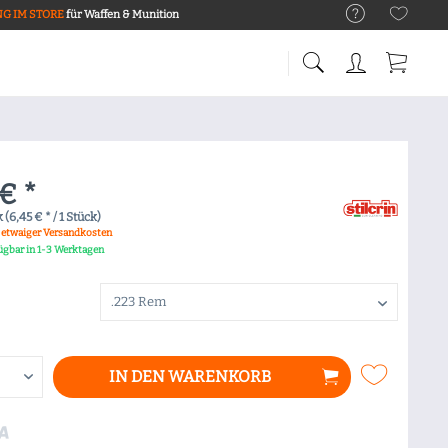
G IM STORE
für Waffen & Munition
€ *
 (6,45 € * / 1 Stück)
. etwaiger Versandkosten
fügbar in 1-3 Werktagen
IN DEN
WARENKORB