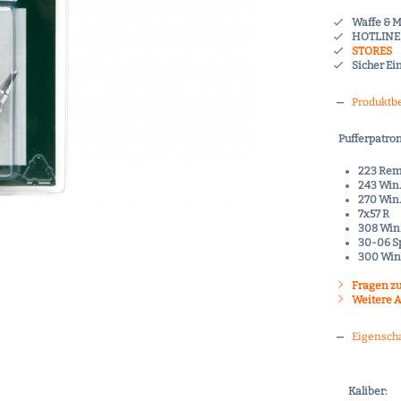
Waffe & 
HOTLINE 
STORES
Sicher Ei
Produktb
Pufferpatron
223 Rem
243 Win
270 Win
7x57 R
308 Win
30-06 S
300 Win
Fragen zu
Weitere Ar
Eigensch
Kaliber: