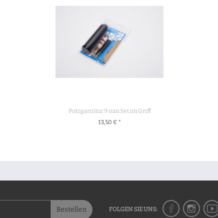
Putzgarnitur 9 mm Set im Griff
13,50 € *
+ IN DEN WARENKORB
Bestellen
FOLGEN SIE UNS: