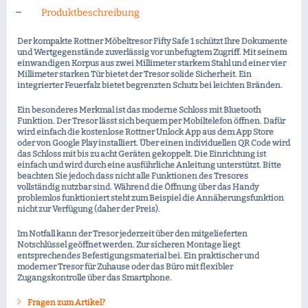
Produktbeschreibung
Der kompakte Rottner Möbeltresor Fifty Safe 1 schützt Ihre Dokumente
und Wertgegenstände zuverlässig vor unbefugtem Zugriff. Mit seinem
einwandigen Korpus aus zwei Millimeter starkem Stahl und einer vier
Millimeter starken Tür bietet der Tresor solide Sicherheit. Ein
integrierter Feuerfalz bietet begrenzten Schutz bei leichten Bränden.
Ein besonderes Merkmal ist das moderne Schloss mit Bluetooth
Funktion. Der Tresor lässt sich bequem per Mobiltelefon öffnen. Dafür
wird einfach die kostenlose Rottner Unlock App aus dem App Store
oder von Google Play installiert. Über einen individuellen QR Code wird
das Schloss mit bis zu acht Geräten gekoppelt. Die Einrichtung ist
einfach und wird durch eine ausführliche Anleitung unterstützt. Bitte
beachten Sie jedoch dass nicht alle Funktionen des Tresores
vollständig nutzbar sind. Während die Öffnung über das Handy
problemlos funktioniert steht zum Beispiel die Annäherungsfunktion
nicht zur Verfügung (daher der Preis).
Im Notfall kann der Tresor jederzeit über den mitgelieferten
Notschlüssel geöffnet werden. Zur sicheren Montage liegt
entsprechendes Befestigungsmaterial bei. Ein praktischer und
moderner Tresor für Zuhause oder das Büro mit flexibler
Zugangskontrolle über das Smartphone.
Fragen zum Artikel?