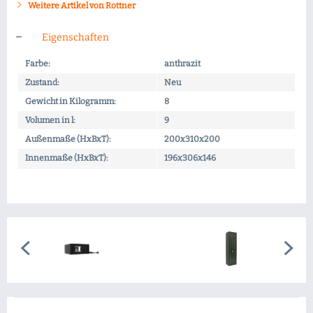
Weitere Artikel von Rottner
Eigenschaften
Farbe:
anthrazit
Zustand:
Neu
Gewicht in Kilogramm:
8
Volumen in l:
9
Außenmaße (HxBxT):
200x310x200
Innenmaße (HxBxT):
196x306x146