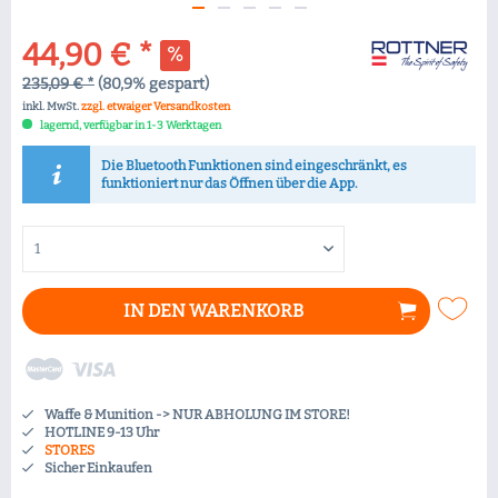
44,90 € *
235,09 € *
(80,9% gespart)
inkl. MwSt.
zzgl. etwaiger Versandkosten
lagernd, verfügbar in 1-3 Werktagen
Die Bluetooth Funktionen sind eingeschränkt, es
funktioniert nur das Öffnen über die App.
IN DEN
WARENKORB
Waffe & Munition -> NUR ABHOLUNG IM STORE!
HOTLINE 9-13 Uhr
STORES
Sicher Einkaufen