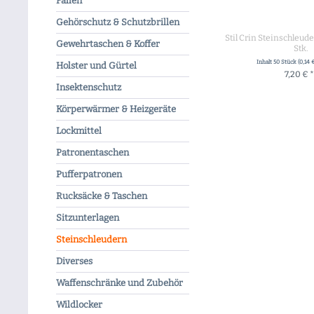
Fallen
Gehörschutz & Schutzbrillen
Stil Crin Steinschleud
Gewehrtaschen & Koffer
Stk.
Inhalt
50 Stück
(0,14 
Holster und Gürtel
7,20 € *
Insektenschutz
+ IN DEN WA
Körperwärmer & Heizgeräte
Lockmittel
Patronentaschen
Pufferpatronen
Rucksäcke & Taschen
Sitzunterlagen
Steinschleudern
Diverses
Waffenschränke und Zubehör
Wildlocker