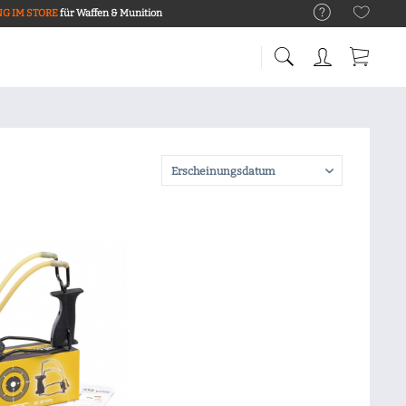
G IM STORE
für Waffen & Munition