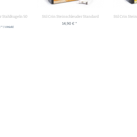
er Stahlkugeln 50
Stil Crin Steinschleuder Standard
Stil Crin Ste
14,90 € *
€ * / 1 Stück)
+ IN DEN WARENKORB
+ IN
RENKORB