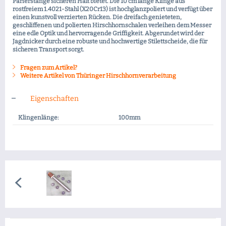
Parierstange sicheren Halt bietet. Die 10 cm lange Klinge aus
rostfreiem 1.4021-Stahl (X20Cr13) ist hochglanzpoliert und verfügt über
einen kunstvoll verzierten Rücken. Die dreifach genieteten,
geschliffenen und polierten Hirschhornschalen verleihen dem Messer
eine edle Optik und hervorragende Griffigkeit. Abgerundet wird der
Jagdnicker durch eine robuste und hochwertige Stilettscheide, die für
sicheren Transport sorgt.
Fragen zum Artikel?
Weitere Artikel von Thüringer Hirschhornverarbeitung
Eigenschaften
Klingenlänge:
100mm