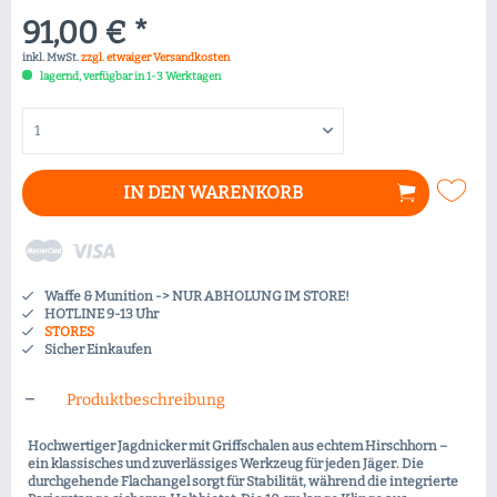
91,00 € *
inkl. MwSt.
zzgl. etwaiger Versandkosten
lagernd, verfügbar in 1-3 Werktagen
IN DEN
WARENKORB
Waffe & Munition -> NUR ABHOLUNG IM STORE!
HOTLINE 9-13 Uhr
STORES
Sicher Einkaufen
Produktbeschreibung
Hochwertiger Jagdnicker mit Griffschalen aus echtem Hirschhorn –
ein klassisches und zuverlässiges Werkzeug für jeden Jäger. Die
durchgehende Flachangel sorgt für Stabilität, während die integrierte