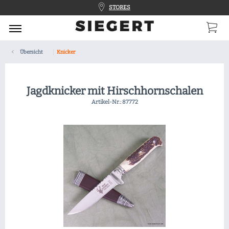
STORES
Übersicht
Knicker
Jagdknicker mit Hirschhornschalen
Artikel-Nr.:
87772