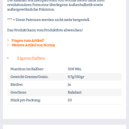
Die Kalahari Büchsenpatronen von Norma bieten dank ihrer
revolutionären Form eine überlegene Außenballistik sowie
außergewöhnliche Präzision.
*** = Diese Patronen werden nicht mehr hergestell.
Das Produkt kann vom Produktfoto abweichen!
Fragen zum Artikel?
Weitere Artikel von Norma
Eigenschaften
Munition im Kaliber:
308 Win.
Gewicht Gramm/Grain:
9,7g/150gr
Bleifrei:
Ja
Geschoss:
Kalahari
Stück pro Packung:
20