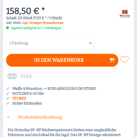
158,50 € *
Inhalt:
20 Stück (7,93 € * / 1 Stück)
inkl. MwSt.
zzgl. etwaiger Versandkosten
lagernd, verfügbar in 1-3 Werktagen
IN DEN
WARENKORB
Waffe & Munition -> NUR ABHOLUNG IM STORE!
HOTLINE 9-13 Uhr
STORES
Sicher Einkaufen
Produktbeschreibung
Die Hornday SP-RP Büchsenpatronen bieten eine unglaubliche
Präzision und sind ideal für die Jagd. Das SP-RP Design eleminiert