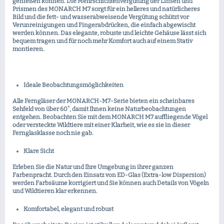
genießen können. Die Mehrschichtenvergütung der Linsen und
Prismen des MONARCH M7 sorgt für ein helleres und natürlicheres
Bild und die fett- und wasserabweisende Vergütung schützt vor
Verunreinigungen und Fingerabdrücken, die einfach abgewischt
werden können. Das elegante, robuste und leichte Gehäuse lässt sich
bequem tragen und für noch mehr Komfort auch auf einem Stativ
montieren.
Ideale Beobachtungsmöglichkeiten
Alle Ferngläser der MONARCH-M7-Serie bieten ein scheinbares
Sehfeld von über 60˚, damit Ihnen keine Naturbeobachtungen
entgehen. Beobachten Sie mit dem MONARCH M7 auffliegende Vögel
oder versteckte Wildtiere mit einer Klarheit, wie es sie in dieser
Fernglasklasse noch nie gab.
Klare Sicht
Erleben Sie die Natur und Ihre Umgebung in ihrer ganzen
Farbenpracht. Durch den Einsatz von ED-Glas (Extra-low Dispersion)
werden Farbsäume korrigiert und Sie können auch Details von Vögeln
und Wildtieren klar erkennen.
Komfortabel, elegant und robust