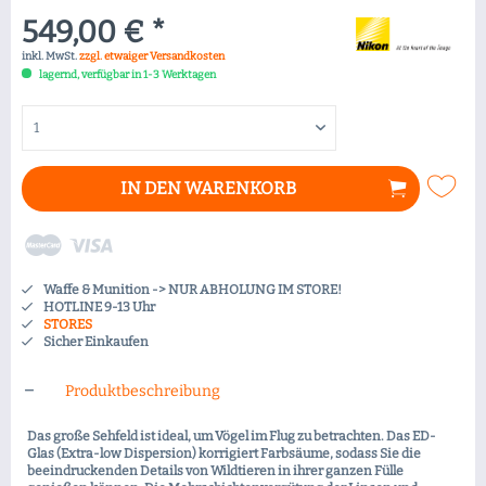
549,00 € *
inkl. MwSt.
zzgl. etwaiger Versandkosten
lagernd, verfügbar in 1-3 Werktagen
IN DEN
WARENKORB
Waffe & Munition -> NUR ABHOLUNG IM STORE!
HOTLINE 9-13 Uhr
STORES
Sicher Einkaufen
Produktbeschreibung
Das große Sehfeld ist ideal, um Vögel im Flug zu betrachten. Das ED-
Glas (Extra-low Dispersion) korrigiert Farbsäume, sodass Sie die
beeindruckenden Details von Wildtieren in ihrer ganzen Fülle