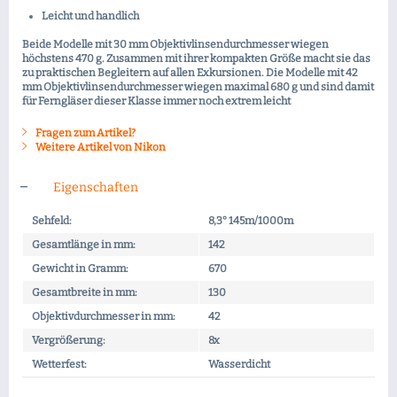
Leicht und handlich
Beide Modelle mit 30 mm Objektivlinsendurchmesser wiegen
höchstens 470 g. Zusammen mit ihrer kompakten Größe macht sie das
zu praktischen Begleitern auf allen Exkursionen. Die Modelle mit 42
mm Objektivlinsendurchmesser wiegen maximal 680 g und sind damit
für Ferngläser dieser Klasse immer noch extrem leicht
Fragen zum Artikel?
Weitere Artikel von Nikon
Eigenschaften
Sehfeld:
8,3° 145m/1000m
Gesamtlänge in mm:
142
Gewicht in Gramm:
670
Gesamtbreite in mm:
130
Objektivdurchmesser in mm:
42
Vergrößerung:
8x
Wetterfest:
Wasserdicht