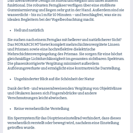
Das überarbeitete Design ist stilvoll und elegant und dabei äußerst
funktional. Die robusten Ferngläser verfügen über eine stoßfeste
Gummiarmierung und liegen sehr gut in der Hand. Außerdem sind sie
wasserdicht – bis zu 1 m für 10 Minuten – und beschlagfrei, was sie zu
idealen Begleitern bei der Vogelbeobachtung macht.
Hell und natürlich
Sie suchen nach einem Fernglas mit hellerer und natürlicherer Sicht?
Das MONARCH M7 bietet komplett mehrschichtenvergütete Linsen
und Prismen sowie eine hochreflektive dielektrische
Mehrschichtenverspiegelung des Prismas. Sie sorgen für eine höchst
gleichmäßige Lichtdurchlässigkeit im gesamten sichtbaren Spektrum.
Die phasenkorrigierte Vergütung minimiert außerdem
Auflösungsverluste und ermöglicht eine kontrastreiche Darstellung.
Ungehinderter Blick auf die Schönheit der Natur
Dank der fett- und wasserabweisenden Vergütung von Objektivlinse
und Okularen lassen sich Fingerabdrücke und andere
Verschmutzungen leicht abwischen.
Keine versehentliche Verstellung
Ein Sperrsystem für das Dioptrieneinstellrad verhindert, dass dieses
versehentlich verstellt oder bewegt wird, nachdem eine Einstellung
getroffen wurde.