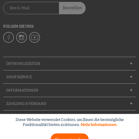
Bestellen
FOLGEN SIE UNS:
ÖFFNUNGSZEITEN
SHOP SERVICE
INFORMATIONEN
ZAHLUNG & VERSAND
Diese Website verwendet Cookies, um Ihnen die bestmögliche
Groessentabelle
Team
Waffenfuererschein
Kontakt
Funktionalität bieten zu können.
Mehr Informationen
Kleines Waffenrecht (FAQ)
Widerrufsrecht
Versandkosten