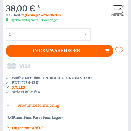
38,00 € *
inkl. MwSt.
zzgl. etwaiger Versandkosten
lagernd, verfügbar in 1-3 Werktagen
IN DEN
WARENKORB
Waffe & Munition -> NUR ABHOLUNG IM STORE!
HOTLINE 9-13 Uhr
STORES
Sicher Einkaufen
Produktbeschreibung
9x19 mm (9mm Para / 9mm Luger)
Fragen zum Artikel?