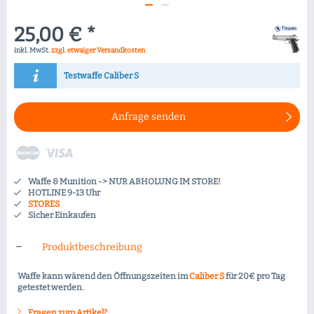
25,00 € *
inkl. MwSt.
zzgl. etwaiger Versandkosten
Testwaffe Caliber S
Anfrage senden
Waffe & Munition -> NUR ABHOLUNG IM STORE!
HOTLINE 9-13 Uhr
STORES
Sicher Einkaufen
Produktbeschreibung
Waffe kann wärend den Öffnungszeiten im
Caliber S
für 20€ pro Tag
getestet werden.
Fragen zum Artikel?