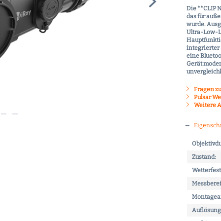
Die **CLIP N
das für auße
wurde. Ausg
Ultra-Low-L
Hauptfunkti
integrierte
eine Bluetoo
Gerät moder
unvergleichl
Fragen zu
Pulsar We
Weitere Ar
Eigensch
Objektivd
Zustand:
Wetterfest
Messberei
Montagear
Auflösung 