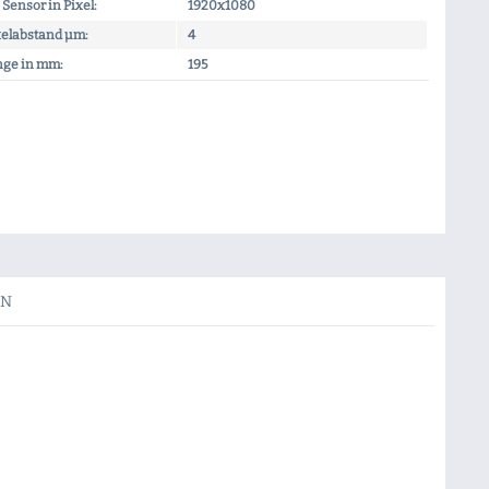
Sensor in Pixel:
1920x1080
xelabstand µm:
4
ge in mm:
195
EN