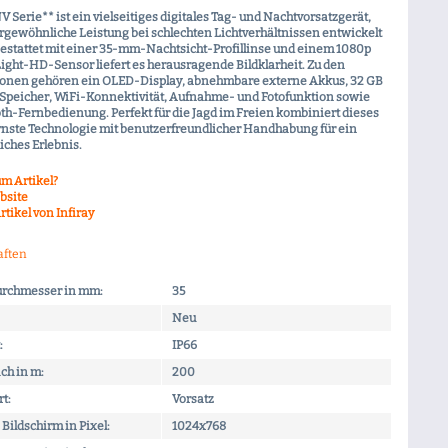
V Serie** ist ein vielseitiges digitales Tag- und Nachtvorsatzgerät,
rgewöhnliche Leistung bei schlechten Lichtverhältnissen entwickelt
estattet mit einer 35-mm-Nachtsicht-Profillinse und einem 1080p
ight-HD-Sensor liefert es herausragende Bildklarheit. Zu den
onen gehören ein OLED-Display, abnehmbare externe Akkus, 32 GB
r Speicher, WiFi-Konnektivität, Aufnahme- und Fotofunktion sowie
th-Fernbedienung. Perfekt für die Jagd im Freien kombiniert dieses
nste Technologie mit benutzerfreundlicher Handhabung für ein
iches Erlebnis.
m Artikel?
bsite
tikel von Infiray
aften
urchmesser in mm:
35
Neu
:
IP66
ch in m:
200
t:
Vorsatz
Bildschirm in Pixel:
1024x768