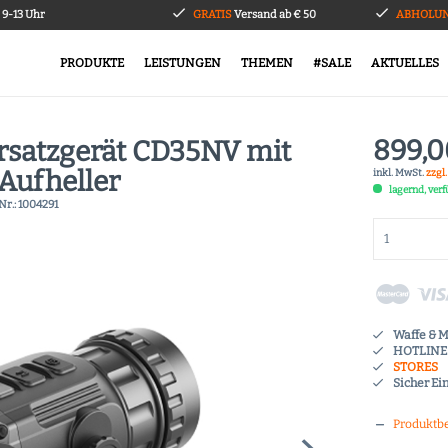
9-13 Uhr
GRATIS
Versand ab € 50
ABHOLUN
PRODUKTE
LEISTUNGEN
THEMEN
#SALE
AKTUELLES
899,0
orsatzgerät CD35NV mit
Aufheller
inkl. MwSt.
zzgl
lagernd, ver
Nr.:
1004291
Waffe & 
HOTLINE 
STORES
Sicher Ei
Produktb