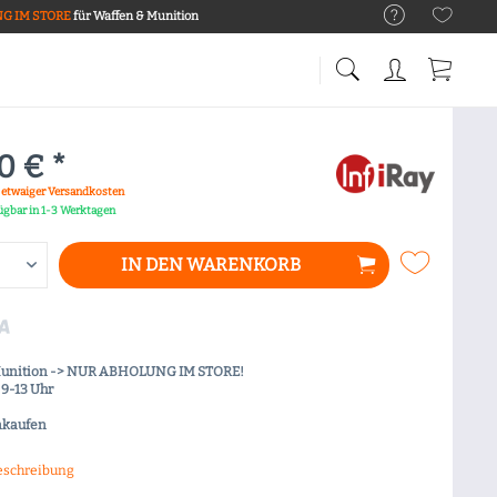
G IM STORE
für Waffen & Munition
0 € *
. etwaiger Versandkosten
fügbar in 1-3 Werktagen
IN DEN
WARENKORB
Munition -> NUR ABHOLUNG IM STORE!
9-13 Uhr
nkaufen
eschreibung