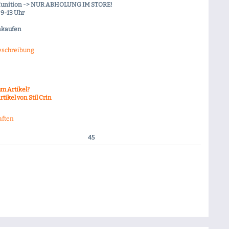
Munition -> NUR ABHOLUNG IM STORE!
9-13 Uhr
nkaufen
eschreibung
m Artikel?
tikel von Stil Crin
aften
45