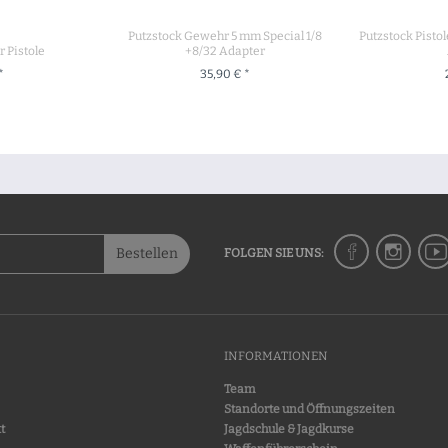
Putzstock Gewehr 5 mm Special 1/8
Putzstock Pistol
r Pistole
+8/32 Adapter
*
35,90 € *
UKT
+ IN DEN WARENKORB
+ IN 
Bestellen
FOLGEN SIE UNS:
INFORMATIONEN
Team
Standorte und Öffnungszeiten
t
Jagdschule & Jagdkurse