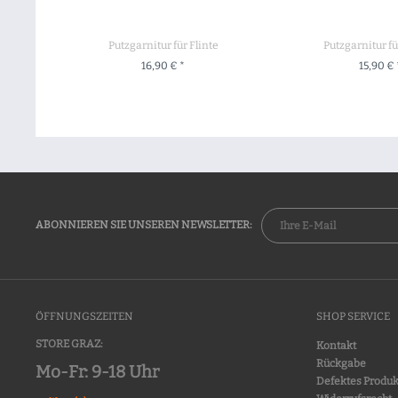
Putzgarnitur für Flinte
Putzgarnitur fü
16,90 € *
15,90 € 
ZUM PRODUKT
ZUM PROD
ABONNIEREN SIE UNSEREN NEWSLETTER:
ÖFFNUNGSZEITEN
SHOP SERVICE
STORE GRAZ:
Kontakt
Rückgabe
Mo-Fr: 9-18 Uhr
Defektes Produk