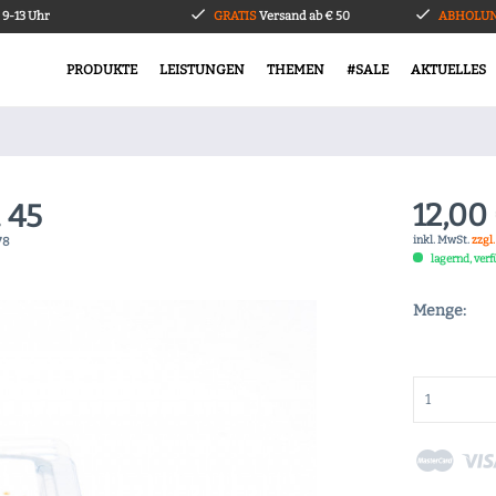
9-13 Uhr
GRATIS
Versand ab € 50
ABHOLUN
PRODUKTE
LEISTUNGEN
THEMEN
#SALE
AKTUELLES
12,00 
. 45
inkl. MwSt.
zzgl
78
lagernd, ver
Menge: