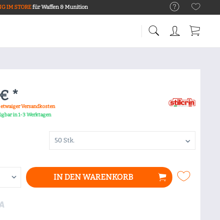
G IM STORE
für Waffen & Munition
€ *
. etwaiger Versandkosten
fügbar in 1-3 Werktagen
IN DEN
WARENKORB