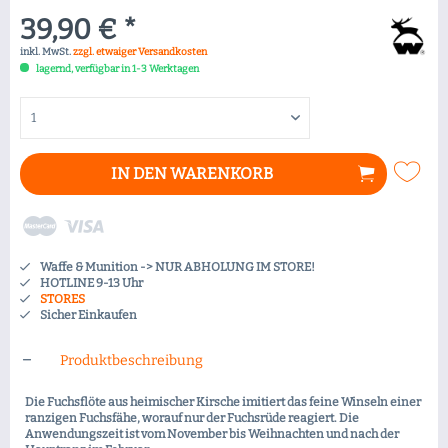
39,90 € *
inkl. MwSt.
zzgl. etwaiger Versandkosten
lagernd, verfügbar in 1-3 Werktagen
IN DEN
WARENKORB
Waffe & Munition -> NUR ABHOLUNG IM STORE!
HOTLINE 9-13 Uhr
STORES
Sicher Einkaufen
Produktbeschreibung
Die Fuchsflöte aus heimischer Kirsche imitiert das feine Winseln einer
ranzigen Fuchsfähe, worauf nur der Fuchsrüde reagiert. Die
Anwendungszeit ist vom November bis Weihnachten und nach der