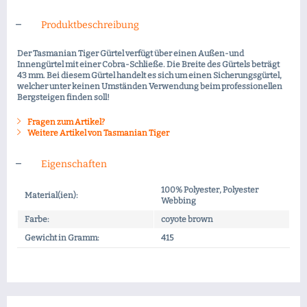
Produktbeschreibung
Der Tasmanian Tiger Gürtel verfügt über einen Außen-und
Innengürtel mit einer Cobra-Schließe. Die Breite des Gürtels beträgt
43 mm. Bei diesem Gürtel handelt es sich um einen Sicherungsgürtel,
welcher unter keinen Umständen Verwendung beim professionellen
Bergsteigen finden soll!
Fragen zum Artikel?
Weitere Artikel von Tasmanian Tiger
Eigenschaften
100% Polyester, Polyester
Material(ien):
Webbing
Farbe:
coyote brown
Gewicht in Gramm:
415