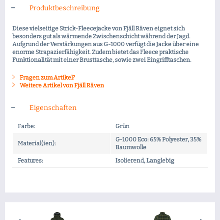
Produktbeschreibung
Diese vielseitige Strick-Fleecejacke von Fjäll Räven eignet sich
besonders gut als wärmende Zwischenschicht während der Jagd.
Aufgrund der Verstärkungen aus G-1000 verfügt die Jacke über eine
enorme Strapazierfähigkeit. Zudem bietet das Fleece praktische
Funktionalität mit einer Brusttasche, sowie zwei Eingrifftaschen.
Fragen zum Artikel?
Weitere Artikel von Fjäll Räven
Eigenschaften
Farbe:
Grün
G-1000 Eco: 65% Polyester, 35%
Material(ien):
Baumwolle
Features:
Isolierend, Langlebig