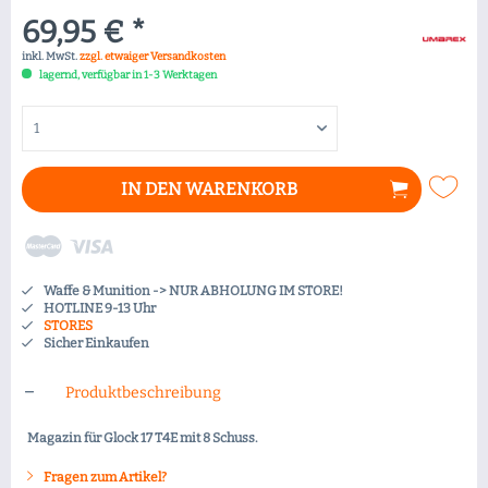
69,95 € *
inkl. MwSt.
zzgl. etwaiger Versandkosten
lagernd, verfügbar in 1-3 Werktagen
IN DEN
WARENKORB
Waffe & Munition -> NUR ABHOLUNG IM STORE!
HOTLINE 9-13 Uhr
STORES
Sicher Einkaufen
Produktbeschreibung
Magazin für Glock 17 T4E mit 8 Schuss.
Fragen zum Artikel?