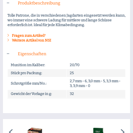
Produktbeschreibung
Tolle Patrone, die in verschiedenen Jagdarten eingesetzt werden kann,
wo immer eine schwere Ladung für mittlere und lange Schüsse
erforderlich ist. Ideal für jede Klimabedingung.
Fragen zum Artikel?
Weitere Artikel von NSI
Eigenschaften
Munition im Kaliber:
20/70
Stück pro Packung:
25
2,7 mm - 6, 3,0 mm - 5, 3,3 mm -
Schrotgröße mm/No.:
3, 3,9 mm - 0
Gewicht der Vorlage in g:
32