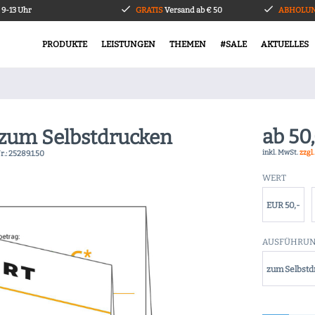
9-13 Uhr
GRATIS
Versand ab € 50
ABHOLUN
PRODUKTE
LEISTUNGEN
THEMEN
#SALE
AKTUELLES
ab 50
 zum Selbstdrucken
inkl. MwSt.
zzgl
r.:
25289.1.50
WERT
EUR 50,-
AUSFÜHRU
zum Selbst