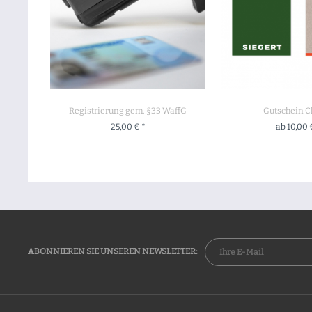
Registrierung gem. §33 WaffG
Gutschein C
25,00 € *
ab 10,00 
+ IN DEN WARENKORB
ZUM PROD
ABONNIEREN SIE UNSEREN NEWSLETTER: