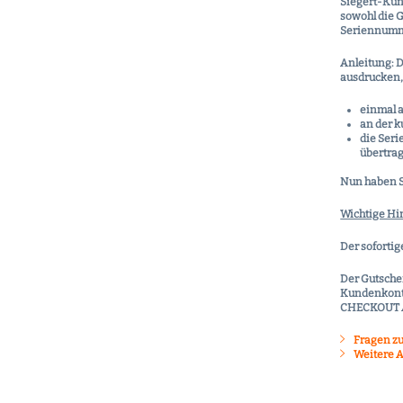
Siegert-Kun
sowohl die G
Seriennumme
Anleitung
: 
ausdrucken
einmal a
an der k
die Ser
übertrag
Nun haben Si
Wichtige Hi
Der sofortig
Der Gutschei
Kundenkonto
CHECKOUT 
Fragen zu
Weitere A