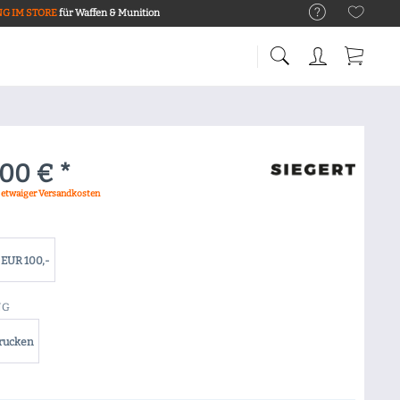
G IM STORE
für Waffen & Munition
,00 € *
. etwaiger Versandkosten
EUR 100,-
NG
drucken