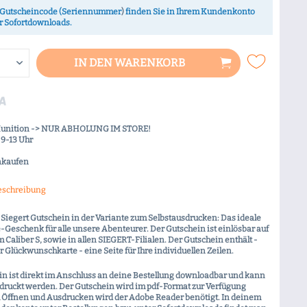
Gutscheincode (Seriennummer
)
finden Sie in Ihrem Kundenkonto
r Sofortdownloads.
IN DEN
WARENKORB
Munition -> NUR ABHOLUNG IM STORE!
9-13 Uhr
nkaufen
eschreibung
 Siegert Gutschein in der Variante zum Selbstausdrucken: Das ideale
Geschenk für alle unsere Abenteurer. Der Gutschein ist einlösbar auf
im Caliber S, sowie in allen SIEGERT-Filialen. Der Gutschein enthält -
r Glückwunschkarte - eine Seite für Ihre individuellen Zeilen.
in ist direkt im Anschluss an deine Bestellung downloadbar und kann
edruckt werden. Der Gutschein wird im pdf-Format zur Verfügung
um Öffnen und Ausdrucken wird der Adobe Reader benötigt. In deinem