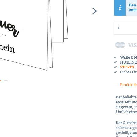
Den 
unte
Waffe & 
HOTLINE 
STORES
Sicher Ei
Produktb
Der beliebte
Last-Minute-
siegert.at, 
ähnlich eine
Der Gutsche
selbst ausg
gestellt, z