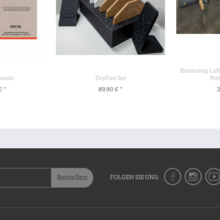
Browning Luft
lassic
DryFire Set
Pis
€ *
89,90 € *
2
UKT
+ IN DEN WARENKORB
+ IN 
Bestellen
FOLGEN SIE UNS: