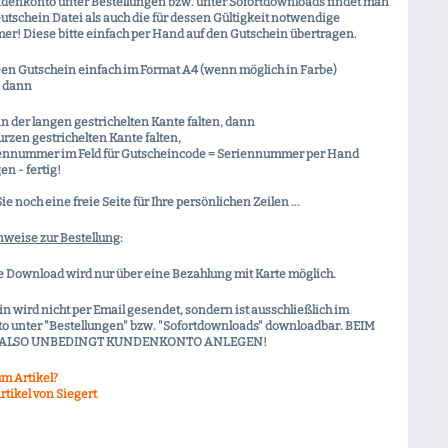
denkonto unter Bestellungen bzw. unter Sofortdownloads findet man
utschein Datei als auch die für dessen Gültigkeit notwendige
r! Diese bitte einfach per Hand auf den Gutschein übertragen.
Den Gutschein einfach im Format A4 (wenn möglich in Farbe)
, dann
n der langen gestrichelten Kante falten, dann
urzen gestrichelten Kante falten,
iennummer im Feld für Gutscheincode = Seriennummer per Hand
en - fertig!
e noch eine freie Seite für Ihre persönlichen Zeilen ...
nweise zur Bestellung
:
e Download wird nur über eine Bezahlung mit Karte möglich.
n wird nicht per Email gesendet, sondern ist ausschließlich im
 unter "Bestellungen" bzw. "Sofortdownloads" downloadbar.
BEIM
ALSO UNBEDINGT KUNDENKONTO ANLEGEN!
m Artikel?
rtikel von Siegert