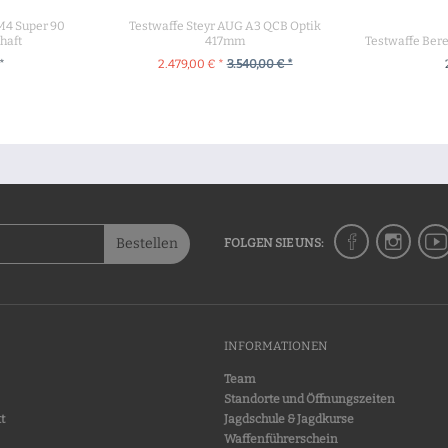
 M4 Super 90
Testwaffe Steyr AUG A3 QCB Optik
haft
417mm
Testwaffe Bere
*
2.479,00 € *
3.540,00 € *
RENKORB
+ IN DEN WARENKORB
+ IN 
Bestellen
FOLGEN SIE UNS:
INFORMATIONEN
Team
Standorte und Öffnungszeiten
t
Jagdschule & Jagdkurse
Waffenführerschein