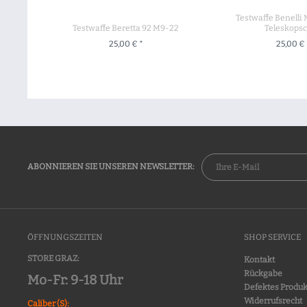
Testwaffe Benelli
Testwaffe Beretta 92 M9-22
Teleskopsc
25,00 € *
25,00 € 
+ IN DEN WARENKORB
+ IN DEN WA
ABONNIEREN SIE UNSEREN NEWSLETTER:
ÖFFNUNGSZEITEN
SHOP SERVICE
STORE GRAZ:
Kontakt
Rückgabe
Mo-Fr: 9-18 Uhr
Defektes Produk
Widerrufsrecht
Caliber (S):