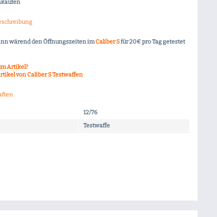
nkaufen
eschreibung
ann wärend den Öffnungszeiten im
Caliber S
für 20€ pro Tag getestet
m Artikel?
rtikel von Caliber S Testwaffen
aften
12/76
Testwaffe