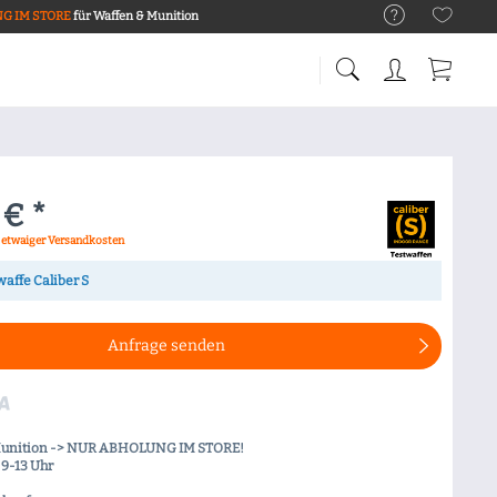
G IM STORE
für Waffen & Munition
 € *
. etwaiger Versandkosten
waffe Caliber S
Anfrage senden
Munition -> NUR ABHOLUNG IM STORE!
9-13 Uhr