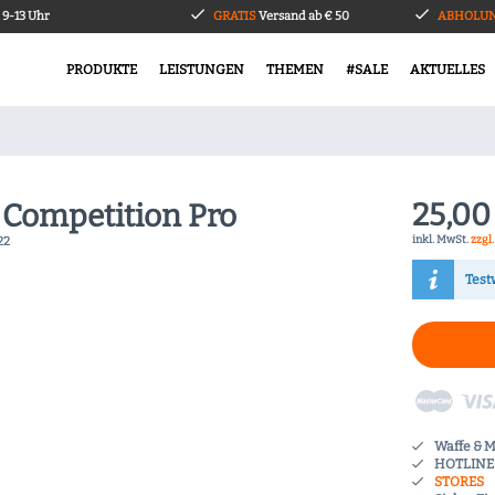
9-13 Uhr
GRATIS
Versand ab € 50
ABHOLUN
PRODUKTE
LEISTUNGEN
THEMEN
#SALE
AKTUELLES
25,00
1 Competition Pro
inkl. MwSt.
zzgl
22
Test
Waffe & 
HOTLINE 
STORES