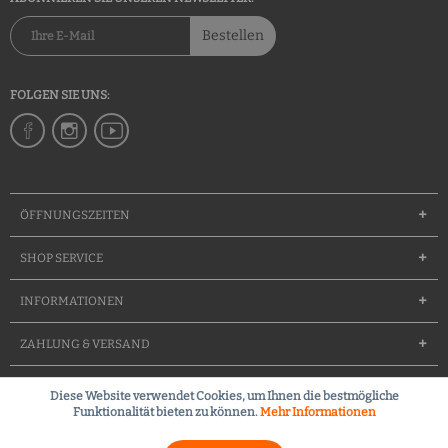
Bestellen
FOLGEN SIE UNS:
ÖFFNUNGSZEITEN
SHOP SERVICE
INFORMATIONEN
ZAHLUNG & VERSAND
Diese Website verwendet Cookies, um Ihnen die bestmögliche
Groessentabelle
Team
Waffenfuererschein
Kontakt
Funktionalität bieten zu können.
Mehr Informationen
Kleines Waffenrecht (FAQ)
Widerrufsrecht
Versandkosten