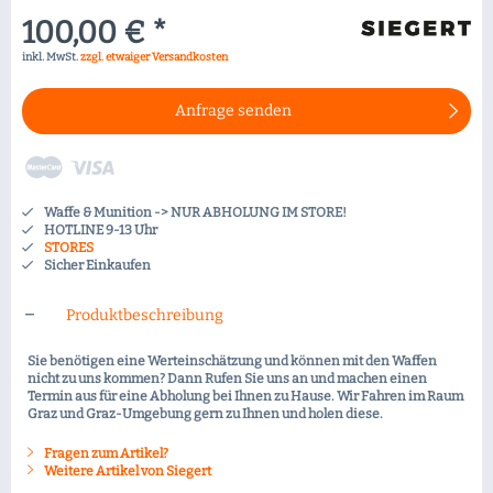
100,00 € *
inkl. MwSt.
zzgl. etwaiger Versandkosten
Anfrage senden
Waffe & Munition -> NUR ABHOLUNG IM STORE!
HOTLINE 9-13 Uhr
STORES
Sicher Einkaufen
Produktbeschreibung
Sie benötigen eine Werteinschätzung und können mit den Waffen
nicht zu uns kommen? Dann Rufen Sie uns an und machen einen
Termin aus für eine Abholung bei Ihnen zu Hause. Wir Fahren im Raum
Graz und Graz-Umgebung gern zu Ihnen und holen diese.
Fragen zum Artikel?
Weitere Artikel von Siegert