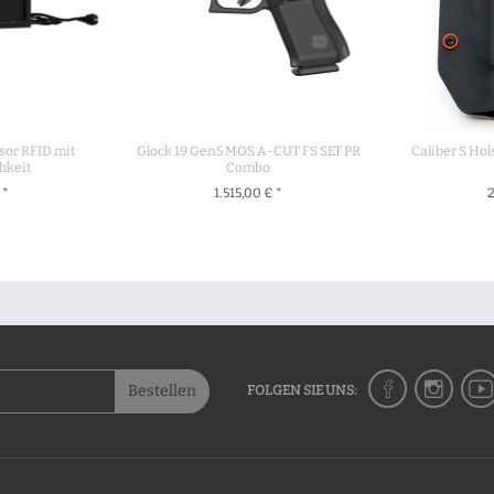
esor RFID mit
Glock 19 Gen5 MOS A-CUT FS SET PR
Caliber S Hol
hkeit
Combo
 *
1.515,00 € *
2
RENKORB
+ IN DEN WARENKORB
+ IN 
Bestellen
FOLGEN SIE UNS: