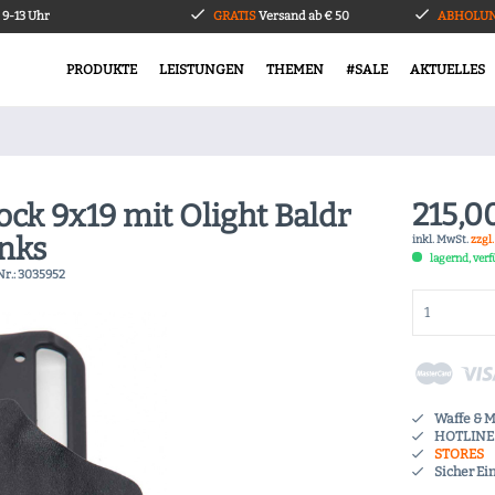
9-13 Uhr
GRATIS
Versand ab € 50
ABHOLUN
PRODUKTE
LEISTUNGEN
THEMEN
#SALE
AKTUELLES
215,0
lock 9x19 mit Olight Baldr
inks
inkl. MwSt.
zzgl
lagernd, ver
Nr.:
3035952
Waffe & 
HOTLINE 
STORES
Sicher Ei