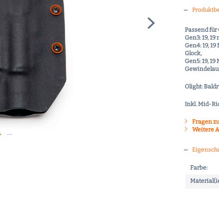
Produktb
Passend für 
Gen3: 19, 19
Gen4: 19, 19
Glock,
Gen5: 19, 19
Gewindelauf,
Olight: Baldr
Inkl. Mid-Ri
Fragen zu
Weitere A
Eigensch
Farbe:
Material(i