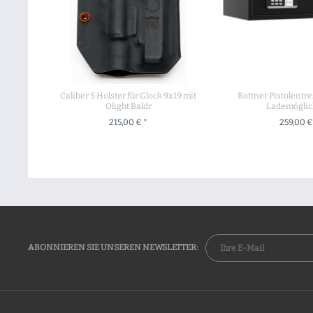
Caliber S Holster für Glock 9x19 mit
Rottner Pistolentr
Olight Baldr
Lademöglic
215,00 € *
259,00 €
+ IN DEN WARENKORB
+ IN DEN WA
ABONNIEREN SIE UNSEREN NEWSLETTER: