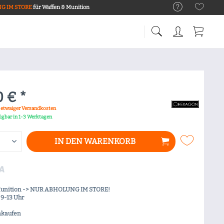
G IM STORE
für Waffen & Munition
0 € *
. etwaiger Versandkosten
fügbar in 1-3 Werktagen
IN DEN
WARENKORB
Munition -> NUR ABHOLUNG IM STORE!
9-13 Uhr
nkaufen