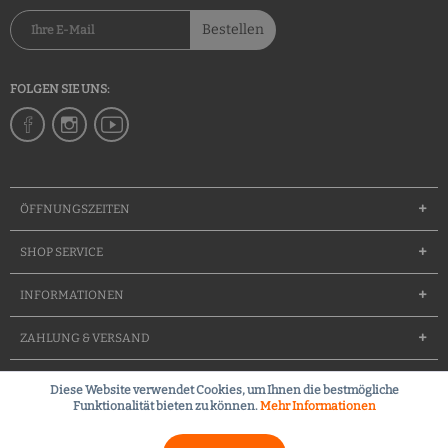
Bestellen
FOLGEN SIE UNS:
ÖFFNUNGSZEITEN
SHOP SERVICE
INFORMATIONEN
ZAHLUNG & VERSAND
Diese Website verwendet Cookies, um Ihnen die bestmögliche
Groessentabelle
Team
Waffenfuererschein
Kontakt
Funktionalität bieten zu können.
Mehr Informationen
Kleines Waffenrecht (FAQ)
Widerrufsrecht
Versandkosten