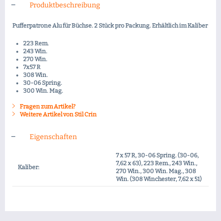
Produktbeschreibung
Pufferpatrone Alu für Büchse. 2 Stück pro Packung. Erhältlich im Kaliber
223 Rem.
243 Win.
270 Win.
7x57 R
308 Win.
30-06 Spring.
300 Win. Mag.
Fragen zum Artikel?
Weitere Artikel von Stil Crin
Eigenschaften
7 x 57 R, 30-06 Spring. (30-06,
7,62 x 63), 223 Rem., 243 Win.,
Kaliber:
270 Win., 300 Win. Mag., 308
Win. (308 Winchester, 7,62 x 51)