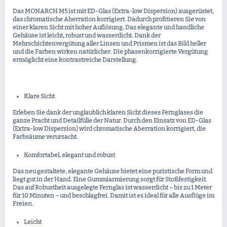
Das MONARCH M5 ist mit ED-Glas (Extra-low Dispersion) ausgerüstet,
das chromatische Aberration korrigiert. Dadurch profitieren Sie von
einer klaren Sicht mit hoher Auflösung. Das elegante und handliche
Gehäuse ist leicht, robust und wasserdicht. Dank der
Mehrschichtenvergütung aller Linsen und Prismen ist das Bild heller
und die Farben wirken natürlicher. Die phasenkorrigierte Vergütung
ermöglicht eine kontrastreiche Darstellung.
Klare Sicht
Erleben Sie dank der unglaublich klaren Sicht dieses Fernglases die
ganze Pracht und Detailfülle der Natur. Durch den Einsatz von ED-Glas
(Extra-low Dispersion) wird chromatische Aberration korrigiert, die
Farbsäume verursacht.
Komfortabel, elegant und robust
Das neu gestaltete, elegante Gehäuse bietet eine puristische Form und
liegt gut in der Hand. Eine Gummiarmierung sorgt für Stoßfestigkeit.
Das auf Robustheit ausgelegte Fernglas ist wasserdicht – bis zu 1 Meter
für 10 Minuten – und beschlagfrei. Damit ist es ideal für alle Ausflüge im
Freien.
Leicht