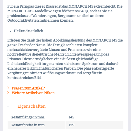
Für ein Fernglas dieser Klasse ist das MONARCH M5 extrem leicht. Die
MONARCH-M5-Modelle wiegen höchstens 640 g, sodass Sie sie
problemlos auf Wanderungen, Bergtouren und bei anderen
Outdooraktivitäten mitnehmen können.
Hell und natürlich
Erleben Sie dank der hohen Abbildungsleistung des MONARCH M5 die
ganze Pracht der Natur. Die Ferngläser bieten komplett
mehrschichtenvergütete Linsen und Prismen sowie eine
hochreflektive dielektrische Mehrschichtenverspiegelung des
Prismas. Diese ermöglichen eine äußerst gleichmäßige
Lichtdurchlässigkeit im gesamten sichtbaren Spektrum und dadurch
ein helleres Bild mit natürlicheren Farben. Die phasenkorrigierte
Vergütung minimiert Auflösungsverluste und sorgt für ein
kontrastreiches Bild.
Fragen zum Artikel?
Weitere Artikel von Nikon
Eigenschaften
Gesamtlänge in mm:
145
Gesamtbreite in mm:
129